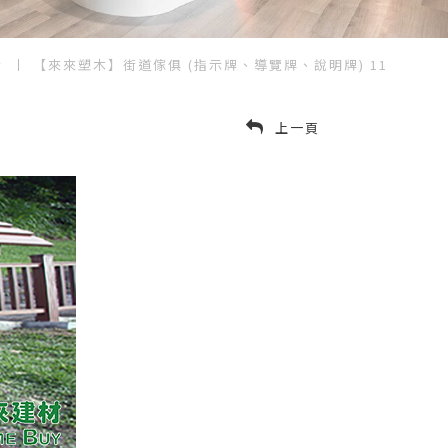
績
【來來塑木】街道傢俱 (指示牌、導覽牌、說明牌) 11
上一頁